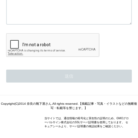
Copyright(C)2014 奈良の靴下屋さん.All rights reserved.【掲載記事・写真・イラストなどの無断複
写・転載等を禁じます。】
当サイトでは、通信情報の暗号化と実在性の証明のため、GMOグロ
ーバルサイン株式会社のSSLサーバ証明書を使用しております。 セ
キュアシールより、サーバ証明書の検証結果をご確認ください。